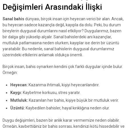
Değişimleri Arasındaki İlişki
Sanal bahis
dünyası, birçok insan için heyecan verici bir alan. Ancak,
bu heyecan sadece kazançla değil, kayıpla da dolu. Peki, bu durum
bireylerin duygusal durumlarını nasıl etkiliyor? Duygularımız, bazen
bir dalga gibi yükselip alçalır. Sanal bahislerdeki ani kazançlar,
mutluluk patlamasına neden olurken; kayıplar ise derin bir üzüntü
yaratabilir. Bu nedenle, sanal bahislerin duygusal durumlarımız
üzerindeki etkilerini anlamak oldukça önemli.
Birçok insan, bahis oynarken kendini çok farklı duygular içinde bulur.
Örneğin:
Heyecan:
Kazanma ihtimali, kişiyi heyecanlandırır.
Kaygı:
Kaybetme korkusu, stres yaratır.
Mutluluk:
Kazanılan her bahis, kişiye büyük bir mutluluk verir.
Üzüntü:
Kaybedilen bahisler, hayal kırıklığına neden olur.
Duygu değişimleri, bazen bir anlık karar vermemize neden olabilir.
Örneğin, kaybettiğiniz bir bahis sonrası, kendinizi kötü hissedebilir ve