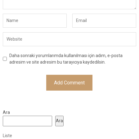
Daha sonraki yorumlarımda kullanılması için adım, e-posta
adresim ve site adresim bu tarayıcıya kaydedilsin.
Ara
Ara
Liste