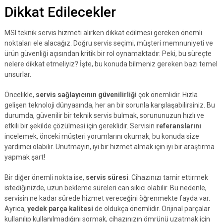
Dikkat Edilecekler
MSI teknik servis hizmeti alırken dikkat edilmesi gereken önemli
noktaları ele alacağız. Doğru servis seçimi, müşteri memnuniyeti ve
ürün güvenliği açısından kritik bir rol oynamaktadır. Peki, bu süreçte
nelere dikkat etmeliyiz? İşte, bu konuda bilmeniz gereken bazı temel
unsurlar.
Öncelikle,
servis sağlayıcının güvenilirliği
çok önemlidir. Hızla
gelişen teknoloji dünyasında, her an bir sorunla karşılaşabilirsiniz. Bu
durumda, güvenilir bir teknik servis bulmak, sorununuzun hızlı ve
etkili bir şekilde çözülmesi için gereklidir. Servisin
referanslarını
incelemek, önceki müşteri yorumlarını okumak, bu konuda size
yardımcı olabilir. Unutmayın, iyi bir hizmet almak için iyi bir araştırma
yapmak şart!
Bir diğer önemli nokta ise,
servis süresi
. Cihazınızı tamir ettirmek
istediğinizde, uzun bekleme süreleri can sıkıcı olabilir. Bu nedenle,
servisin ne kadar sürede hizmet vereceğini öğrenmekte fayda var.
Ayrıca,
yedek parça kalitesi
de oldukça önemlidir. Orijinal parçalar
kullanılıp kullanılmadığını sormak, cihazınızın ömrünü uzatmak için