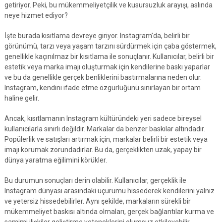
getiriyor. Peki, bu mükemmeliyetçilik ve kusursuzluk arayışı, aslında
neye hizmet ediyor?
İşte burada kısıtlama devreye giriyor. Instagram’da, belirli bir
görünümü, tarzı veya yaşam tarzını sürdürmek için çaba göstermek,
genellikle kaçınılmaz bir kısıtlama ile sonuçlanır. Kullanıcılar, belirli bir
estetik veya marka imajı oluşturmak için kendilerine baskı yaparlar
ve bu da genellikle gerçek benliklerini bastırmalarına neden olur.
Instagram, kendini ifade etme özgürlüğünü sınırlayan bir ortam
haline gelir.
Ancak, kısıtlamanın Instagram kültüründeki yeri sadece bireysel
kullanıcılarla sınırlı değildir. Markalar da benzer baskılar altındadır.
Popülerlik ve satışları artırmak için, markalar belirli bir estetik veya
imajı korumak zorundadırlar. Bu da, gerçeklikten uzak, yapay bir
dünya yaratma eğilimini körükler.
Bu durumun sonuçları derin olabilir. Kullanıcılar, gerçeklik ile
Instagram dünyası arasındaki uçurumu hissederek kendilerini yalnız
ve yetersiz hissedebilirler. Aynı şekilde, markaların sürekli bir
mükemmeliyet baskısı altında olmaları, gerçek bağlantılar kurma ve