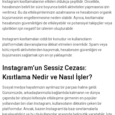
Instagram kısıtlamalarının etkileri oldukça çeşitlidir. Öncelikle,
hesabınızın belirli bir süre boyunca belirli aktiviteleri yapmasına izin
verilmez. Bu da etkileşimlerinizin azalmasına ve hesabınızın organik
büyümesinin engellenmesine neden olabilir. Ayrıca, kısıtlamalar
hesabınızın güvenilirliğini de etkileyebilir ve potansiyel takipçiler veya
işbirlikleri için negatif bir izlenim oluşturabilir.
Instagram kısıtlamaları ciddi bir konudur ve kullanıcıların
platformdaki davranışlarına dikkat etmeleri önemlidir. Spam veya
kötü niyetli aktivitelerden kaçınmak, hesabınızın güvenliğini ve
büyümesini sağlamak için en iyi yaklaşımdır.
Instagram’un Sessiz Cezası:
Kısıtlama Nedir ve Nasıl İşler?
Sosyal medya hayatımızın ayrılmaz bir parçası haline geldi.
Günümüzde, arkadaşlarımızla bağlantıda kalmanın ve dünya
çapında bir izleyici kitlesiyle etkileşime girmenin en popüler
yollarından biri olan Instagram, kullanıcıların dikkatini çeken bir
platformdur. Ancak, bazen Instagram’da bazı sınırlamalarla
karşılaşabiliriz ve bu da kullanıcılar arasında belirsizlik yaratabilir. İşte