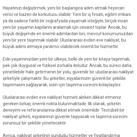
Hayatınızı değiştirmek, yeni bir başlangıca adım atmak heyecan
verici ve bazen de korkutucu olabilir. Yeni bir iş fırsatı, eğitim imkanı
ya da sadece farklı bir coğrafyada yaşamak isteğiyle, birçok insan
yeni bir yaşamın kapılarını aralamak için cesaret toplar. Ancak, bu
büyük değişimde en önemli adımlardan biri, mevcut konumunuzdan
yeni bir yere taşınmak olabilir. Uluslararası evden eve nakliyat, bu
büyük adımı atmaya yardımcı olabilecek önemli bir hizmettir.
Eski yaşamınızdan yeni bir ülkeye, belki de yeni bir kıtaya taşınmak,
pek çok duygusal ve fiziksel zorlukla doludur. Ancak, bu süreci daha
yönetilebilir hale getirmenin bir yolu, güvenilir bir uluslararası nakliyat
şirketiyle çalışmaktır. Bu şirketler, eşyalarınızın güvenli bir şekilde
taşınmasını sağlayarak, sizin için taşınma sürecini kolaylaştırır.
Uluslararası evden eve nakliyat hizmeti alırken dikkat etmeniz
gereken birkaç önemli nokta bulunmaktadır. İlk olarak, şirketin
deneyimi ve referanslarına dikkat etmek önemlidir. Tecrübeli bir
nakliyat şirketi, eşyalarınızı güvenle taşıyacak ve taşınma sürecini
sorunsuz bir şekilde yönetecektir.
Ayrıca, nakliyat şirketinin sunduğu hizmetler ve fiyatlandırma