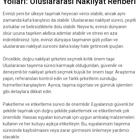
Yolları: Uluslararası Nakliyat Rehberi
Evinizi yeni bir ülkeye taşımak heyecan verici olabilir, ancak aynı
zamanda kafa karıştırıcı da olabilir. Uluslararası nakliyat süreci, çeşitli
zorluklar ve belirsizliklerle dolu olabilir. Neyse ki, evinizi dünyanın
öbür ucuna taşırken akıllıca adımlar atabilir ve stresi en aza
indirebilirsiniz. İşte, evinizi dünyaya taşımanın gizli yolları ve
uluslararası nakliyat sürecini daha kolay hale getirecek ipuçları.
Öncelikle, doğru nakliyat şirketini seçmek kritik önem taşır.
Uluslararası taşınma süreci karmaşık olduğundan, güvenilir ve
deneyimli bir nakliyat şirketi seçmek büyük bir önem taşır. Araştırma
yapın, referansları kontrol edin ve farklı şirketlerin sunduğu
hizmetleri karşılaştırın. Ayrıca, taşıma sigortası ve gümrük işlemleri
gibi detaylara dikkat edin.
Paketleme ve etiketleme süreci de önemlidir. Eşyalarınızı güvenli bir
şekilde taşımak için doğru şekilde paketlemek ve etiketlemek çok
önemlidir. Hassas eşyaları korumak için uygun ambalaj malzemeleri
kullanın ve her kutuyu açıkça etiketleyin. Bu, eşyalarınızın taşınma
sürecinde kaybolmasını veya zarar görmesini önlemeye yardımcı
olacaktır.