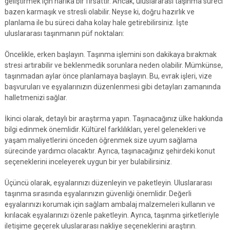
geliştirmek için harika bir fırsattır. Ancak, uluslararası taşınma süreci
bazen karmaşık ve stresli olabilir. Neyse ki, doğru hazırlık ve
planlama ile bu süreci daha kolay hale getirebilirsiniz. İşte
uluslararası taşınmanın püf noktaları:
Öncelikle, erken başlayın. Taşınma işlemini son dakikaya bırakmak
stresi artırabilir ve beklenmedik sorunlara neden olabilir. Mümkünse,
taşınmadan aylar önce planlamaya başlayın. Bu, evrak işleri, vize
başvuruları ve eşyalarınızın düzenlenmesi gibi detayları zamanında
halletmenizi sağlar.
İkinci olarak, detaylı bir araştırma yapın. Taşınacağınız ülke hakkında
bilgi edinmek önemlidir. Kültürel farklılıkları, yerel gelenekleri ve
yaşam maliyetlerini önceden öğrenmek size uyum sağlama
sürecinde yardımcı olacaktır. Ayrıca, taşınacağınız şehirdeki konut
seçeneklerini inceleyerek uygun bir yer bulabilirsiniz.
Üçüncü olarak, eşyalarınızı düzenleyin ve paketleyin. Uluslararası
taşınma sırasında eşyalarınızın güvenliği önemlidir. Değerli
eşyalarınızı korumak için sağlam ambalaj malzemeleri kullanın ve
kırılacak eşyalarınızı özenle paketleyin. Ayrıca, taşınma şirketleriyle
iletişime geçerek uluslararası nakliye seçeneklerini araştırın.