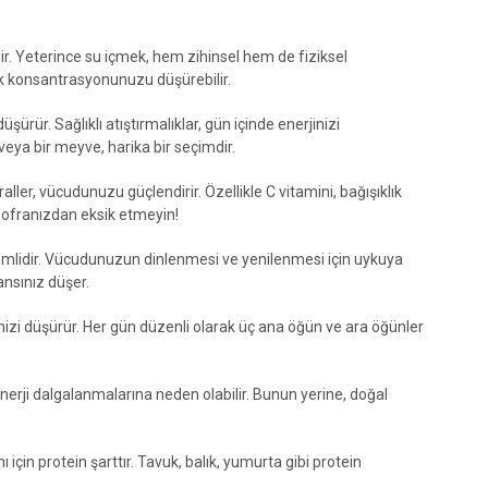
r. Yeterince su içmek, hem zihinsel hem de fiziksel
ak konsantrasyonunuzu düşürebilir.
şürür. Sağlıklı atıştırmalıklar, gün içinde enerjinizi
eya bir meyve, harika bir seçimdir.
ller, vücudunuzu güçlendirir. Özellikle C vitamini, bağışıklık
sofranızdan eksik etmeyin!
emlidir. Vücudunuzun dinlenmesi ve yenilenmesi için uykuya
ansınız düşer.
izi düşürür. Her gün düzenli olarak üç ana öğün ve ara öğünler
enerji dalgalanmalarına neden olabilir. Bunun yerine, doğal
 için protein şarttır. Tavuk, balık, yumurta gibi protein