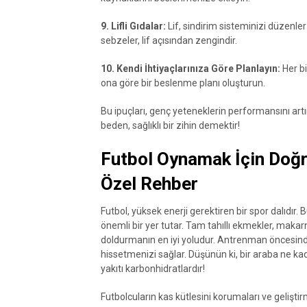
9. Lifli Gıdalar:
Lif, sindirim sisteminizi düzenler
sebzeler, lif açısından zengindir.
10. Kendi İhtiyaçlarınıza Göre Planlayın:
Her bi
ona göre bir beslenme planı oluşturun.
Bu ipuçları, genç yeteneklerin performansını artır
beden, sağlıklı bir zihin demektir!
Futbol Oynamak İçin Doğ
Özel Rehber
Futbol, yüksek enerji gerektiren bir spor dalıdır.
önemli bir yer tutar. Tam tahıllı ekmekler, makarn
doldurmanın en iyi yoludur. Antrenman öncesinde
hissetmenizi sağlar. Düşünün ki, bir araba ne kad
yakıtı karbonhidratlardır!
Futbolcuların kas kütlesini korumaları ve geliştirm