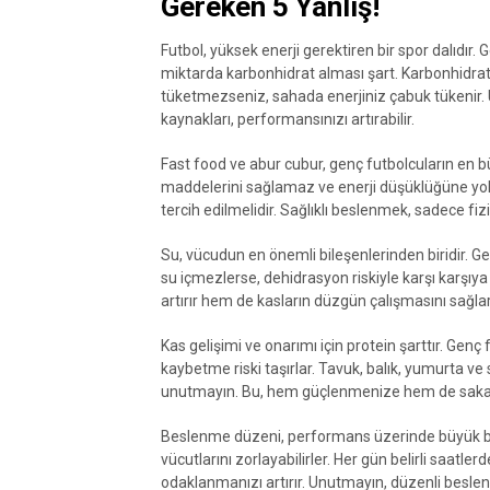
Gereken 5 Yanlış!
Futbol, yüksek enerji gerektiren bir spor dalıdır
miktarda karbonhidrat alması şart. Karbonhidratl
tüketmezseniz, sahada enerjiniz çabuk tükenir. 
kaynakları, performansınızı artırabilir.
Fast food ve abur cubur, genç futbolcuların en b
maddelerini sağlamaz ve enerji düşüklüğüne yol 
tercih edilmelidir. Sağlıklı beslenmek, sadece fizi
Su, vücudun en önemli bileşenlerinden biridir. G
su içmezlerse, dehidrasyon riskiyle karşı karşıya 
artırır hem de kasların düzgün çalışmasını sağlar
Kas gelişimi ve onarımı için protein şarttır. Genç 
kaybetme riski taşırlar. Tavuk, balık, yumurta ve 
unutmayın. Bu, hem güçlenmenize hem de sakatl
Beslenme düzeni, performans üzerinde büyük bir 
vücutlarını zorlayabilirler. Her gün belirli saat
odaklanmanızı artırır. Unutmayın, düzenli beslen