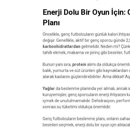
Enerji Dolu Bir Oyun İçin
Planı
Öncelikle, genç futbolcuların günlük kalori ihtiy
değişir. Genellikle, aktif bir genç sporcu günde 2,
karbonhidratlardan
gelmelidir. Neden mi? Çünkü
tahıllı ekmek, makarna ve pirinç gibi besinler, fu
Bunun yanı sıra,
protein
alımı da oldukça önemlidi
balık, yumurta ve süt ürünleri gibi kaynaklardan 
alarak kaslarını güçlendirebilirler. Ama dikkat! Aş
Yağlar
da beslenme planında yer almalı, ancak sağ
kuruyemişler, genç sporcuların enerji ihtiyacını k
içmek de unutulmamalıdır. Dehidrasyon, perform
sonrası su tüketimi oldukça önemlidir.
Genç futbolcuların beslenme planı, onların saha
besinleri seçmek, enerji dolu bir oyun için atılac