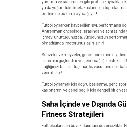
yumurta ve süt ürünleri gibi protein kaynakları,
ya da yoğurt tüketmek, kaslarınızın toparlanması
protein de bu tamirciyi sağlıyor!
Futbol oynarken kaybedilen sıvı, performansı doğ
Antrenman öncesinde, sırasında ve sonrasında y
içmeyi unuttuğunuzda, vücudunuzun performansı
olmadığında, motorunuz aşırı ısınır!
Sebzeler ve meyveler, genç sporcuların diyetinde 
sistemini güçlendirir ve genel sağlığı destekler
sağlığınızı besler. Düşünün ki, vücudunuz bir bah
verimli olur!
Futbol oynamak için doğru beslenme, genç sporcul
kas onarımı ve genel sağlık için dengeli bir diye
Saha İçinde ve Dışında Gü
Fitness Stratejileri
Futbolcuların en büyük düşmanı düzensizliktir. H