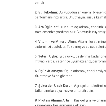
olmalı!
2. Su Tüketimi:
Su, vücudun en önemli bileşenidi
performansınızı artırır. Unutmayın, susuz kalm
3. Ara Öğünler:
Uzun süre aç kalmak, enerjinizi dü
tazelemenize yardımcı olur. Bir avuç kuruyemiş v
4. Vitamin ve Mineral Alımı:
Vitaminler ve minera
sisteminizi destekler. Taze meyve ve sebzeleri 
5. Yeterli Uyku:
İyi bir uyku, beslenme kadar ön
ihtiyacı vardır. Yeterince uyumazsanız, perform
6. Öğün Atlamayın:
Öğün atlamak, enerji seviyen
tüketmeye özen gösterin.
7. Şekerden Uzak Durun:
Aşırı şeker tüketimi, 
tatlandırıcılar veya meyveler tercih edin.
8. Protein Alımını Artırın:
Kas gelişimi ve onarımı
kaynaklarını beslenmenize ekleyin.