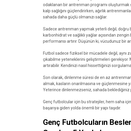
odaklanan bir antrenman programı oluşturmak şar
kalp sağlığını güçlendirirken, ağırlık antrenmanlar
sahada daha güçlü olmanızı sağlar.
Sadece antrenman yapmak yeterli değil; doğru b
karbonhidrat ve sağlıklı yağlar açısından zengin 
performansı artırır. Düşünün ki, vücudunuz bir arab
Futbol sadece fiziksel bir mücadele değil, aynı 
çıkabilme yeteneklerini geliştirmeleri gerekiyor. 
artırabilir. Kendinizi nasıl hissettiğinizi sorgu
Son olarak, dinlenme süresi de en az antrenman 
almak, kasların onarılmasına ve güçlenmesine yar
Yeterince dinlenmezseniz, sahada beklediğiniz
Genç futbolcular için bu stratejiler, hem saha iç
başarıya giden yolda önemli bir yapı taşıdır.
Genç Futbolcuların Besle