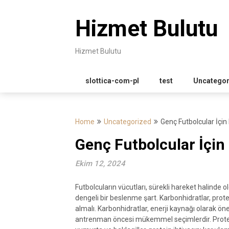
Skip
to
Hizmet Bulutu
content
Hizmet Bulutu
slottica-com-pl
test
Uncategor
Home
Uncategorized
Genç Futbolcular İçi
Genç Futbolcular İçin
Ekim 12, 2024
Futbolcuların vücutları, sürekli hareket halinde o
dengeli bir beslenme şart. Karbonhidratlar, prote
almalı. Karbonhidratlar, enerji kaynağı olarak öne
antrenman öncesi mükemmel seçimlerdir. Protein i