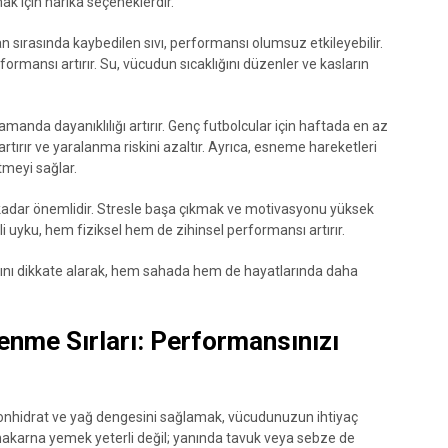
mak için harika seçeneklerdir.
ırasında kaybedilen sıvı, performansı olumsuz etkileyebilir.
formansı artırır. Su, vücudun sıcaklığını düzenler ve kasların
manda dayanıklılığı artırır. Genç futbolcular için haftada en az
ırır ve yaralanma riskini azaltır. Ayrıca, esneme hareketleri
tmeyi sağlar.
k kadar önemlidir. Stresle başa çıkmak ve motivasyonu yüksek
i uyku, hem fiziksel hem de zihinsel performansı artırır.
rını dikkate alarak, hem sahada hem de hayatlarında daha
enme Sırları: Performansınızı
onhidrat ve yağ dengesini sağlamak, vücudunuzun ihtiyaç
makarna yemek yeterli değil; yanında tavuk veya sebze de