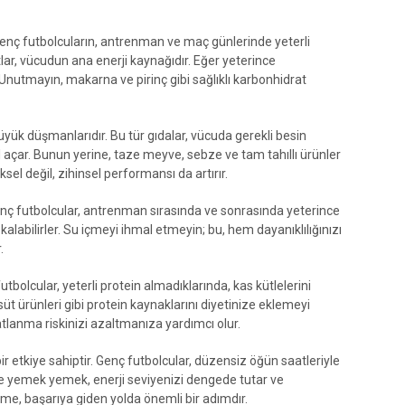
. Genç futbolcuların, antrenman ve maç günlerinde yeterli
ar, vücudun ana enerji kaynağıdır. Eğer yeterince
Unutmayın, makarna ve pirinç gibi sağlıklı karbonhidrat
üyük düşmanlarıdır. Bu tür gıdalar, vücuda gerekli besin
açar. Bunun yerine, taze meyve, sebze ve tam tahıllı ürünler
ksel değil, zihinsel performansı da artırır.
enç futbolcular, antrenman sırasında ve sonrasında yeterince
kalabilirler. Su içmeyi ihmal etmeyin; bu, hem dayanıklılığınızı
.
futbolcular, yeterli protein almadıklarında, kas kütlelerini
süt ürünleri gibi protein kaynaklarını diyetinize eklemeyi
anma riskinizi azaltmanıza yardımcı olur.
etkiye sahiptir. Genç futbolcular, düzensiz öğün saatleriyle
lerde yemek yemek, enerji seviyenizi dengede tutar ve
me, başarıya giden yolda önemli bir adımdır.