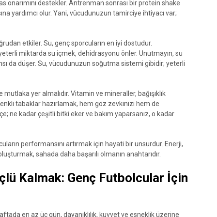
 kas onarımını destekler. Antrenman sonrası bir protein shake
na yardımcı olur. Yani, vücudunuzun tamirciye ihtiyacı var;
rudan etkiler. Su, genç sporcuların en iyi dostudur.
eterli miktarda su içmek, dehidrasyonu önler. Unutmayın, su
 da düşer. Su, vücudunuzun soğutma sistemi gibidir; yeterli
mutlaka yer almalıdır. Vitamin ve mineraller, bağışıklık
. Renkli tabaklar hazırlamak, hem göz zevkinizi hem de
çe; ne kadar çeşitli bitki eker ve bakım yaparsanız, o kadar
arın performansını artırmak için hayati bir unsurdur. Enerji,
t oluşturmak, sahada daha başarılı olmanın anahtarıdır.
çlü Kalmak: Genç Futbolcular İçin
aftada en az üç gün, dayanıklılık, kuvvet ve esneklik üzerine