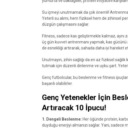
yumurta ve baklagiller, protein ihtiyacını karşıla
Su içmeyi unutmamak da çok önemli! Antrenman s
Yeterli su alımı, hem fiziksel hem de zihinsel per
düzgün çalışmasını sağlar.
Fitness, sadece kas geliştirmekle kalmaz, aynı za
üç gün kuvvet antrenmanı yapmak, kas gücünü art
de esnekliği artırarak, sahada daha iyi hareket e
Unutmayın, zihin sağlığı da en az fiziksel sağlı
tutmak için düzenli dinlenme ve uyku şart. Yeterl
Genç futbolcular, bu beslenme ve fitness ipuçla
başarılı olabilirler.
Genç Yetenekler İçin Besl
Artıracak 10 İpucu!
1. Dengeli Beslenme:
Her öğünde protein, karb
duyduğu enerjiyi almanızı sağlar. Yani, sadece 