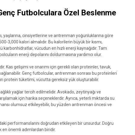
: Genç Futbolculara Özel Beslenme
acı, yaşlarına, cinsiyetlerine ve antrenman yoğunluklarına göre
500-3,000 kalori almalıdır. Bu kalorilerin büyük bir kısmı,
 karbonhidratlar, vücudun en hızlı enerji kaynağıdır. Tam
tbolcuların enerji depolarını doldurmasına yardımcı olur.
r. Kas gelişimi ve onarımı için gerekli olan proteinler, tavuk,
sağlanabilir. Genç futbolcular, antrenman sonrası bu proteinleri
ırı protein tüketimi, vücutta gereksiz yük oluşturabilir.
lıklı yağlar tercih edilmelidir. Avokado, zeytinyağı ve
arşılamak için harika seçeneklerdir. Ayrıca, yeterli miktarda su
ansı olumsuz etkileyebilir, bu yüzden antrenman öncesi ve
daki performanslarını doğrudan etkileyen bir unsurdur. Doğru
ak en önemli adımlardan biridir.