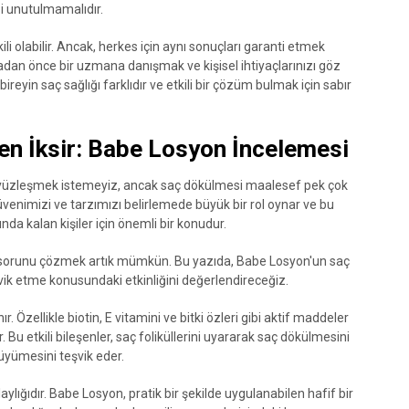
i unutulmamalıdır.
olabilir. Ancak, herkes için aynı sonuçları garanti etmek
dan önce bir uzmana danışmak ve kişisel ihtiyaçlarınızı göz
yin saç sağlığı farklıdır ve etkili bir çözüm bulmak için sabır
n İksir: Babe Losyon İncelemesi
e yüzleşmek istemeyiz, ancak saç dökülmesi maalesef pek çok
güvenimizi ve tarzımızı belirlemede büyük bir rol oynar ve bu
a kalan kişiler için önemli bir konudur.
bu sorunu çözmek artık mümkün. Bu yazıda, Babe Losyon'un saç
ik etme konusundaki etkinliğini değerlendireceğiz.
. Özellikle biotin, E vitamini ve bitki özleri gibi aktif maddeler
. Bu etkili bileşenler, saç foliküllerini uyararak saç dökülmesini
üyümesini teşvik eder.
ylığıdır. Babe Losyon, pratik bir şekilde uygulanabilen hafif bir