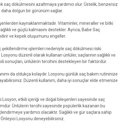
rek saç dökülmesini azaltmaya yardımcı olur. Üstelik, benzersiz
e daha dolgun bir görünüm sağlar.
leşenlerden kaynaklanmaktadır. Vitaminler, mineraller ve bitki
 sağlıklı ve güçlü kalmasını destekler. Ayrıca, Babe Saç
ndirir ve kepek oluşumunu engeller.
 şekillendirme işlemleri nedeniyle saç dökülmesi riski
Losyonu düzenli olarak kullanan ünlüler, saçlarının sağlıklı ve
i sonuçları, ünlülerin tercihini destekleyen bir faktördür.
nımı da oldukça kolaydır. Losyonu günlük saç bakım rutininize
yabilirsiniz. Düzenli kullanım, daha iyi sonuçlar elde etmenize
 Losyon, etkili içeriği ve doğal bileşenleri sayesinde saç
mdür. Ünlülerin tercihi sayesinde popülerlik kazanan bu
lendirmeye yardımcı olacaktır. Sağlıklı ve gür saçlara sahip
Önleyici Losyonu deneyebilirsiniz.