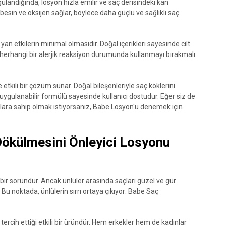
ulandığında, losyon hızla emilir ve saç derisindeki kan
 besin ve oksijen sağlar, böylece daha güçlü ve sağlıklı saç
an etkilerin minimal olmasıdır. Doğal içerikleri sayesinde cilt
herhangi bir alerjik reaksiyon durumunda kullanmayı bırakmalı
kili bir çözüm sunar. Doğal bileşenleriyle saç köklerini
uygulanabilir formülü sayesinde kullanıcı dostudur. Eğer siz de
lara sahip olmak istiyorsanız, Babe Losyon'u denemek için
 Dökülmesini Önleyici Losyonu
 bir sorundur. Ancak ünlüler arasında saçları güzel ve gür
Bu noktada, ünlülerin sırrı ortaya çıkıyor: Babe Saç
ercih ettiği etkili bir üründür. Hem erkekler hem de kadınlar