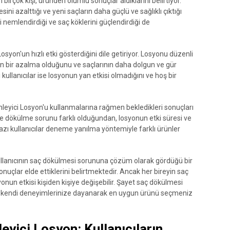
irçok kişi, üründen olumlu sonuçlar aldıklarını belirtiyor.
ni azalttığı ve yeni saçların daha güçlü ve sağlıklı çıktığı
nemlendirdiği ve saç köklerini güçlendirdiği de
osyon'un hızlı etki gösterdiğini dile getiriyor. Losyonu düzenli
in bir azalma olduğunu ve saçlarının daha dolgun ve gür
 kullanıcılar ise losyonun yan etkisi olmadığını ve hoş bir
nleyici Losyon'u kullanmalarına rağmen bekledikleri sonuçları
 ve dökülme sorunu farklı olduğundan, losyonun etki süresi ve
 bazı kullanıcılar deneme yanılma yöntemiyle farklı ürünler
ullanıcının saç dökülmesi sorununa çözüm olarak gördüğü bir
nuçlar elde ettiklerini belirtmektedir. Ancak her bireyin saç
nun etkisi kişiden kişiye değişebilir. Şayet saç dökülmesi
e kendi deneyimlerinize dayanarak en uygun ürünü seçmeniz
yici Losyon: Kullanıcıların