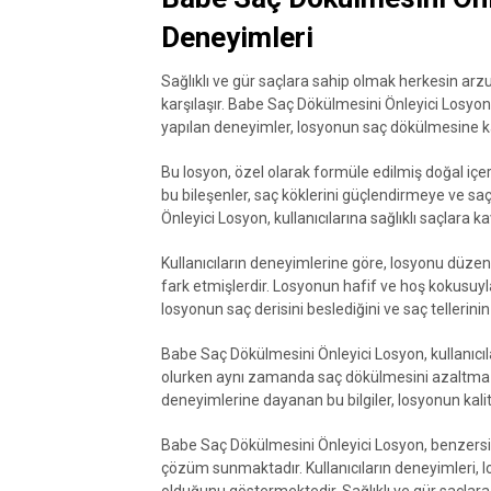
Deneyimleri
Sağlıklı ve gür saçlara sahip olmak herkesin ar
karşılaşır. Babe Saç Dökülmesini Önleyici Losyon
yapılan deneyimler, losyonun saç dökülmesine ka
Bu losyon, özel olarak formüle edilmiş doğal içeri
bu bileşenler, saç köklerini güçlendirmeye ve s
Önleyici Losyon, kullanıcılarına sağlıklı saçla
Kullanıcıların deneyimlerine göre, losyonu düzenl
fark etmişlerdir. Losyonun hafif ve hoş kokusuyla
losyonun saç derisini beslediğini ve saç tellerini
Babe Saç Dökülmesini Önleyici Losyon, kullanıcıl
olurken aynı zamanda saç dökülmesini azaltma ko
deneyimlerine dayanan bu bilgiler, losyonun kalit
Babe Saç Dökülmesini Önleyici Losyon, benzersi
çözüm sunmaktadır. Kullanıcıların deneyimleri,