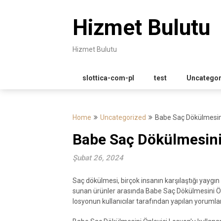
Skip
to
Hizmet Bulutu
content
Hizmet Bulutu
slottica-com-pl
test
Uncategor
Home
Uncategorized
Babe Saç Dökülmesin
Babe Saç Dökülmesini
Şubat 26, 2024
Saç dökülmesi, birçok insanın karşılaştığı yaygı
sunan ürünler arasında Babe Saç Dökülmesini Ön
losyonun kullanıcılar tarafından yapılan yorumlar