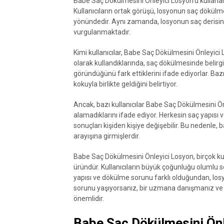
Babe Saç Dökülmesini Önleyici Losyon'u kullanan b
Kullanıcıların ortak görüşü, losyonun saç dökülmesi
yönündedir. Aynı zamanda, losyonun saç derisini 
vurgulanmaktadır.
Kimi kullanıcılar, Babe Saç Dökülmesini Önleyici L
olarak kullandıklarında, saç dökülmesinde belirg
göründüğünü fark ettiklerini ifade ediyorlar. Bazı
kokuyla birlikte geldiğini belirtiyor.
Ancak, bazı kullanıcılar Babe Saç Dökülmesini Ö
alamadıklarını ifade ediyor. Herkesin saç yapısı
sonuçları kişiden kişiye değişebilir. Bu nedenle,
arayışına girmişlerdir.
Babe Saç Dökülmesini Önleyici Losyon, birçok k
üründür. Kullanıcıların büyük çoğunluğu olumlu so
yapısı ve dökülme sorunu farklı olduğundan, losyo
sorunu yaşıyorsanız, bir uzmana danışmanız v
önemlidir.
Babe Saç Dökülmesini Önle