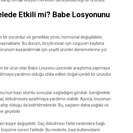
 sahip olmak isteyen herkesin deneyebileceği bir üründür.
lede Etkili mi? Babe Losyonunu
 bir sorundur ve genellikle stres, hormonal değişiklikler,
kaynaklanır. Bu durum, birçok insan için özgüven kaybına
r görünüm kazandırmak için çeşitli ürünler denemelerine yol
en bir ürün olan Babe Losyonu üzerinde araştırma yapmaya
tmaya yardımcı olduğu iddia edilen doğal içerikli bir üründür.
'nun bazı olumlu sonuçlar sağladığını gördük. İçeriğindeki
saç dökülmesini azaltmaya yardımcı olabilir. Ayrıca, losyonun
sahip olduğu da belirtilmektedir. Bu, saçların daha sağlıklı ve
 geçebilir.
en kişiye değişebilir. Saç dökülmesi farklı nedenlere bağlı
e büyüme süreci farklıdır. Bu nedenle, bazı kullanıcıların