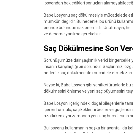
losyondan bekledikleri sonuçları alamayabileceğ
Babe Losyonu saç dökülmesiyle mücadelede etkili 
mümkün değildir. Bu nedenle, bu ürünü kullanma
önünde bulundurmak önemlidir. Unutmayın, her bire
ve deneme yanılma gerekebilir.
Saç Dökülmesine Son Vere
Görünüşümüze dair şaşkınlık verici bir gerçekl
insanın karşılaştığı bir sorundur. Saçlarımız, öz
nedenle saç dökülmesi ile mücadele etmek zorund
Neyse ki, Babe Losyon gibi yenilikçi ürünlerle 
dökülmesini önleme ve yeni saç büyümesini teşv
Babe Losyon, içeriğindeki doğal bileşenlerle tanınır
içeren formülü, saç köklerini besler ve güçlendirir
azaltırken aynı zamanda yeni saç hücrelerinin b
Bu losyonu kullanmanın başka bir avantajı da kola