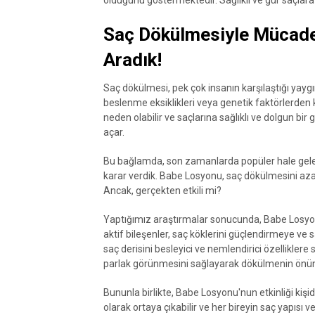
olduğunu göstermektedir. Sağlıklı ve gür saçlara
Saç Dökülmesiyle Mücade
Aradık!
Saç dökülmesi, pek çok insanın karşılaştığı yaygın
beslenme eksiklikleri veya genetik faktörlerden 
neden olabilir ve saçlarına sağlıklı ve dolgun bi
açar.
Bu bağlamda, son zamanlarda popüler hale gel
karar verdik. Babe Losyonu, saç dökülmesini azal
Ancak, gerçekten etkili mi?
Yaptığımız araştırmalar sonucunda, Babe Losyonu
aktif bileşenler, saç köklerini güçlendirmeye ve 
saç derisini besleyici ve nemlendirici özelliklere 
parlak görünmesini sağlayarak dökülmenin önüne
Bununla birlikte, Babe Losyonu'nun etkinliği kişid
olarak ortaya çıkabilir ve her bireyin saç yapısı v