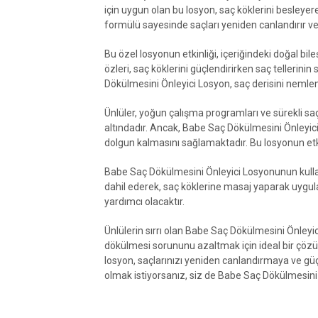
için uygun olan bu losyon, saç köklerini besleye
formülü sayesinde saçları yeniden canlandırır v
Bu özel losyonun etkinliği, içeriğindeki doğal bi
özleri, saç köklerini güçlendirirken saç tellerinin
Dökülmesini Önleyici Losyon, saç derisini nemle
Ünlüler, yoğun çalışma programları ve sürekli saç
altındadır. Ancak, Babe Saç Dökülmesini Önleyici 
dolgun kalmasını sağlamaktadır. Bu losyonun etkil
Babe Saç Dökülmesini Önleyici Losyonunun kulla
dahil ederek, saç köklerine masaj yaparak uygula
yardımcı olacaktır.
Ünlülerin sırrı olan Babe Saç Dökülmesini Önleyici
dökülmesi sorununu azaltmak için ideal bir çözü
losyon, saçlarınızı yeniden canlandırmaya ve güç
olmak istiyorsanız, siz de Babe Saç Dökülmesini 