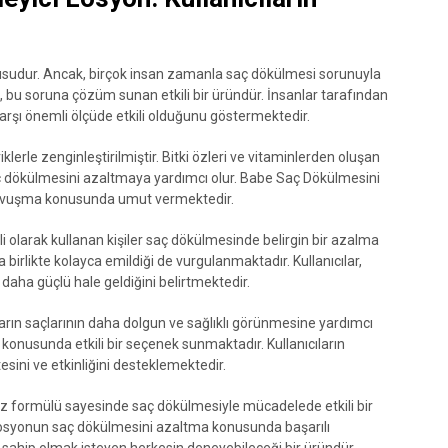
zusudur. Ancak, birçok insan zamanla saç dökülmesi sorunuyla
, bu soruna çözüm sunan etkili bir üründür. İnsanlar tarafından
rşı önemli ölçüde etkili olduğunu göstermektedir.
klerle zenginleştirilmiştir. Bitki özleri ve vitaminlerden oluşan
aç dökülmesini azaltmaya yardımcı olur. Babe Saç Dökülmesini
ra kavuşma konusunda umut vermektedir.
i olarak kullanan kişiler saç dökülmesinde belirgin bir azalma
 birlikte kolayca emildiği de vurgulanmaktadır. Kullanıcılar,
n daha güçlü hale geldiğini belirtmektedir.
arın saçlarının daha dolgun ve sağlıklı görünmesine yardımcı
nusunda etkili bir seçenek sunmaktadır. Kullanıcıların
esini ve etkinliğini desteklemektedir.
z formülü sayesinde saç dökülmesiyle mücadelede etkili bir
 losyonun saç dökülmesini azaltma konusunda başarılı