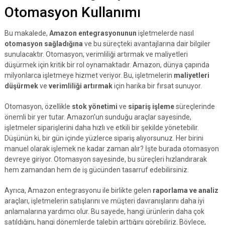
Otomasyon Kullanımı
Bu makalede,
Amazon entegrasyonunun
işletmelerde nasıl
otomasyon sağladığına
ve bu süreçteki avantajlarına dair bilgiler
sunulacaktır. Otomasyon, verimliliği artırmak ve maliyetleri
düşürmek için kritik bir rol oynamaktadır. Amazon, dünya çapında
milyonlarca işletmeye hizmet veriyor. Bu, işletmelerin
maliyetleri
düşürmek
ve
verimliliği artırmak
için harika bir fırsat sunuyor.
Otomasyon, özellikle
stok yönetimi
ve
sipariş işleme
süreçlerinde
önemli bir yer tutar. Amazon’un sunduğu araçlar sayesinde,
işletmeler siparişlerini daha hızlı ve etkili bir şekilde yönetebilir.
Düşünün ki, bir gün içinde yüzlerce sipariş alıyorsunuz. Her birini
manuel olarak işlemek ne kadar zaman alır? İşte burada otomasyon
devreye giriyor. Otomasyon sayesinde, bu süreçleri hızlandırarak
hem zamandan hem de iş gücünden tasarruf edebilirsiniz.
Ayrıca, Amazon entegrasyonu ile birlikte gelen
raporlama ve analiz
araçları, işletmelerin satışlarını ve müşteri davranışlarını daha iyi
anlamalarına yardımcı olur. Bu sayede, hangi ürünlerin daha çok
satıldığını, hangi dönemlerde talebin arttığını görebiliriz. Böylece,