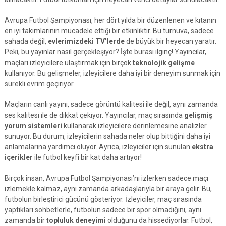
Avrupa Futbol Şampiyonası, her dört yılda bir düzenlenen ve kıtanın
en iyi takımlarının mücadele ettiği bir etkinliktir. Bu turnuva, sadece
sahada değil,
evlerimizdeki TV’lerde
de büyük bir heyecan yaratır.
Peki, bu yayınlar nasıl gerçekleşiyor? İşte burası ilginç! Yayıncılar,
maçları izleyicilere ulaştırmak için birçok
teknolojik gelişme
kullanıyor. Bu gelişmeler, izleyicilere daha iyi bir deneyim sunmak için
sürekli evrim geçiriyor.
Maçların canlı yayını, sadece görüntü kalitesi ile değil, aynı zamanda
ses kalitesi ile de dikkat çekiyor. Yayıncılar, maç sırasında
gelişmiş
yorum sistemleri
kullanarak izleyicilere derinlemesine analizler
sunuyor. Bu durum, izleyicilerin sahada neler olup bittiğini daha iyi
anlamalarına yardımcı oluyor. Ayrıca, izleyiciler için sunulan
ekstra
içerikler
ile futbol keyfi bir kat daha artıyor!
Birçok insan, Avrupa Futbol Şampiyonası’nı izlerken sadece maçı
izlemekle kalmaz, aynı zamanda arkadaşlarıyla bir araya gelir. Bu,
futbolun birleştirici gücünü gösteriyor. İzleyiciler, maç sırasında
yaptıkları sohbetlerle, futbolun sadece bir spor olmadığını, aynı
zamanda bir
topluluk deneyimi
olduğunu da hissediyorlar. Futbol,