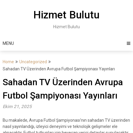
Skip
to
Hizmet Bulutu
content
Hizmet Bulutu
MENU
Home
Uncategorized
Sahadan TV Üzerinden Avrupa Futbol Şampiyonası Yayınları
Sahadan TV Üzerinden Avrupa
Futbol Şampiyonası Yayınları
Ekim 21, 2025
Bu makalede, Avrupa Futbol Şampiyonası’nın sahadan TV üzerinden
nasıl yayınlandığı, izleyici deneyimi ve teknolojik gelişmeler ele
alınacaktır. Futbol tutkunları için heyecan verici detaylar sunulacaktır.