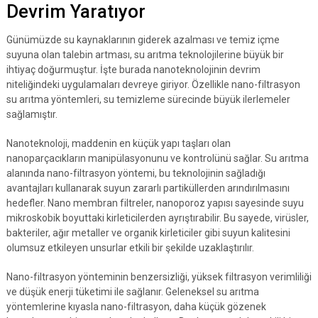
Devrim Yaratıyor
Günümüzde su kaynaklarının giderek azalması ve temiz içme
suyuna olan talebin artması, su arıtma teknolojilerine büyük bir
ihtiyaç doğurmuştur. İşte burada nanoteknolojinin devrim
niteliğindeki uygulamaları devreye giriyor. Özellikle nano-filtrasyon
su arıtma yöntemleri, su temizleme sürecinde büyük ilerlemeler
sağlamıştır.
Nanoteknoloji, maddenin en küçük yapı taşları olan
nanoparçacıkların manipülasyonunu ve kontrolünü sağlar. Su arıtma
alanında nano-filtrasyon yöntemi, bu teknolojinin sağladığı
avantajları kullanarak suyun zararlı partiküllerden arındırılmasını
hedefler. Nano membran filtreler, nanoporoz yapısı sayesinde suyu
mikroskobik boyuttaki kirleticilerden ayrıştırabilir. Bu sayede, virüsler,
bakteriler, ağır metaller ve organik kirleticiler gibi suyun kalitesini
olumsuz etkileyen unsurlar etkili bir şekilde uzaklaştırılır.
Nano-filtrasyon yönteminin benzersizliği, yüksek filtrasyon verimliliği
ve düşük enerji tüketimi ile sağlanır. Geleneksel su arıtma
yöntemlerine kıyasla nano-filtrasyon, daha küçük gözenek