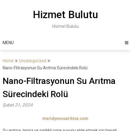
Skip
to
Hizmet Bulutu
content
Hizmet Bulutu
MENU
Home
Uncategorized
Nano-Filtrasyonun Su Arıtma Sürecindeki Rolü
Nano-Filtrasyonun Su Arıtma
Sürecindeki Rolü
Şubat 21, 2024
meridyensuaritma.com
Su arıtma, temiz ve sağlıklı içme suyunu elde etmek için hayati