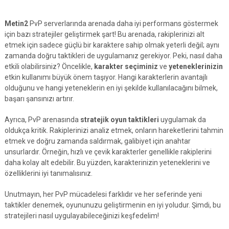
Metin2
PvP serverlarında arenada daha iyi performans göstermek
için bazı stratejiler geliştirmek şart! Bu arenada, rakiplerinizi alt
etmek için sadece güçlü bir karaktere sahip olmak yeterli değil; aynı
zamanda doğru taktikleri de uygulamanız gerekiyor. Peki, nasıl daha
etkili olabilirsiniz? Öncelikle,
karakter seçiminiz
ve
yeteneklerinizin
etkin kullanımı büyük önem taşıyor. Hangi karakterlerin avantajlı
olduğunu ve hangi yeteneklerin en iyi şekilde kullanılacağını bilmek,
başarı şansınızı artırır.
Ayrıca, PvP arenasında
stratejik oyun taktikleri
uygulamak da
oldukça kritik. Rakiplerinizi analiz etmek, onların hareketlerini tahmin
etmek ve doğru zamanda saldırmak, galibiyet için anahtar
unsurlardır. Örneğin, hızlı ve çevik karakterler genellikle rakiplerini
daha kolay alt edebilir. Bu yüzden, karakterinizin yeteneklerini ve
özelliklerini iyi tanımalısınız.
Unutmayın, her PvP mücadelesi farklıdır ve her seferinde yeni
taktikler denemek, oyununuzu geliştirmenin en iyi yoludur. Şimdi, bu
stratejileri nasıl uygulayabileceğinizi keşfedelim!