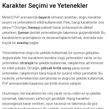
Karakter Seçimi ve Yetenekler
Metin2 PvP arenasında
başarılı
olmanın anahtarı, doğru karakter
seçimi ve yeteneklerin etkili kullanımıdır. Peki, hangi karakterler öne
çıkıyor? Örneğin,
Savaşçı
yüksek hasar potansiyeli ile dikkat
çekerken,
Şaman
destek yetenekleriyle takımınızı güçlendirebilir. Bu
karakterlerin avantajlarını ve dezavantajlarını bilmek, arenada size
büyük bir
avantaj
sağlar.
Yeteneklerinizi doğru bir şekilde kullanmak ise oyunun gidişatını
değiştirebilir. Her karakterin kendine özgü yetenekleri vardır ve bu
yetenekleri
stratejik
bir şekilde kullanmak, rakiplerinizi alt etmenin
en etkili yoludur. Örneğin,
yüksek kritik vuruş
şansı sunan
yetenekler, rakiplerinize karşı büyük bir sürpriz etkisi yaratabilir. Bu
nedenle, yeteneklerinizi zamanında ve doğru bir şekilde kullanmak,
PvP arenasındaki başarınız için kritik öneme sahiptir.
Unutmayın, her karakterin bir rolü vardır ve bu rolleri en iyi şekilde
oynamak, takımınızın zaferi için gereklidir. Hangi karakteri
seçeceğinize karar verirken, oyun tarzınızı ve takımınızı da göz
önünde bulundurmalısınız. Bu şekilde, arenada daha güçlü bir rakip