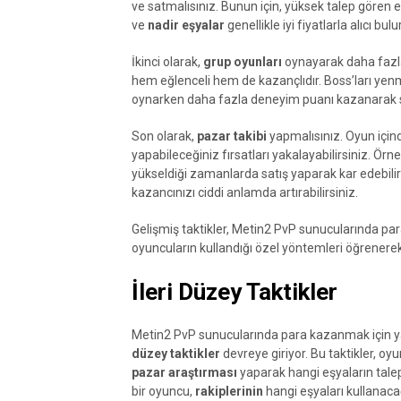
ve satmalısınız. Bunun için, yüksek talep gören 
ve
nadir eşyalar
genellikle iyi fiyatlarla alıcı bulur
İkinci olarak,
grup oyunları
oynayarak daha fazla 
hem eğlenceli hem de kazançlıdır. Boss’ları yenm
oynarken daha fazla deneyim puanı kazanarak sevi
Son olarak,
pazar takibi
yapmalısınız. Oyun içind
yapabileceğiniz fırsatları yakalayabilirsiniz. Örn
yükseldiği zamanlarda satış yaparak kar edebilirs
kazancınızı ciddi anlamda artırabilirsiniz.
Gelişmiş taktikler, Metin2 PvP sunucularında par
oyuncuların kullandığı özel yöntemleri öğrenerek 
İleri Düzey Taktikler
Metin2 PvP sunucularında para kazanmak için yaln
düzey taktikler
devreye giriyor. Bu taktikler, o
pazar araştırması
yaparak hangi eşyaların talep
bir oyuncu,
rakiplerinin
hangi eşyaları kullanacağ