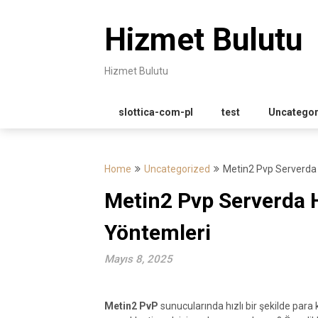
Skip
to
Hizmet Bulutu
content
Hizmet Bulutu
slottica-com-pl
test
Uncategor
Home
Uncategorized
Metin2 Pvp Serverda 
Metin2 Pvp Serverda H
Yöntemleri
Mayıs 8, 2025
Metin2 PvP
sunucularında hızlı bir şekilde para