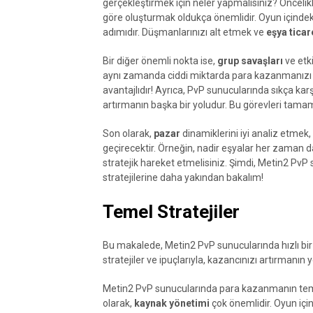
gerçekleştirmek için neler yapmalısınız? Öncelik
göre oluşturmak oldukça önemlidir. Oyun içinde
adımıdır. Düşmanlarınızı alt etmek ve
eşya ticar
Bir diğer önemli nokta ise,
grup savaşları
ve etki
aynı zamanda ciddi miktarda para kazanmanızı 
avantajlıdır! Ayrıca, PvP sunucularında sıkça kar
artırmanın başka bir yoludur. Bu görevleri tamaml
Son olarak,
pazar
dinamiklerini iyi analiz etmek, 
geçirecektir. Örneğin, nadir eşyalar her zaman da
stratejik hareket etmelisiniz. Şimdi, Metin2 Pv
stratejilerine daha yakından bakalım!
Temel Stratejiler
Bu makalede, Metin2 PvP sunucularında hızlı bir
stratejiler ve ipuçlarıyla, kazancınızı artırmanın 
Metin2 PvP sunucularında para kazanmanın temel 
olarak,
kaynak yönetimi
çok önemlidir. Oyun içi