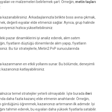
eşyaları ve malzemeleri belirlemek şart. Örneğin,
metin taşları
.
kazanabilirsiniz. Arkadaşlarınızla birlikte boss avına çıkmak,
ek, değerli eşyalar elde etmenizi sağlar. Ayrıca, grup halinde
yenizi hızlıca yükseltebilirsiniz.
eki pazar dinamiklerini iyi analiz ederek, alım satım
eğin, fiyatların düştüğü dönemlerde alım yapıp, fiyatların
iniz. Bu tür stratejilerle, Metin2 PvP sunucularında
a kazanmanın en etkili yollarını sunar. Bu bölümde, deneyimli
kazancınızı katlayabilirsiniz.
ızca temel stratejiler yeterli olmayabilir. İşte burada
ileri
yunda daha fazla kazanç elde etmenin anahtarıdır. Örneğin,
 gördüğünü öğrenmek, kazancınızı artırmanın ilk adımıdır. İyi
ını tahmin ederek, bu eşyaları daha yüksek fiyatlarla satabilir.