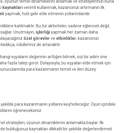
le, oyunun temel dinamiklerini anlamak ve stratejilerinizi buna
ki
kaynakları
verimli kullanmak, kazancınızı artırmanın ilk
eti
yapmak, hızlı gelir elde etmenin yollarındandır.
nliklere katılmaktır. Bu tür aktiviteler, sadece eğlenceli değil,
sağlar. Unutmayın,
işbirliği
yapmak her zaman daha
şılaşacağınız
özel görevler
ve
etkinlikler
, kazancınızı
adıkça, ödülleriniz de artacaktır.
hangi eşyaların değerinin arttığını bilmek, sizi bir adım öne
ha fazla talep görür. Dolayısıyla, bu eşyaları elde etmek için
P sunucularında para kazanmanın temel ve ileri düzey
 şekilde para kazanmanın yollarını keşfedeceğiz. Oyun içindeki
yollarını öğreneceksiniz.
stratejileri, oyunun dinamiklerini anlamakla başlar. İlk
nde bulduğunuz kaynakları dikkatli bir şekilde değerlendirmeli