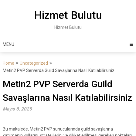
Skip
to
Hizmet Bulutu
content
Hizmet Bulutu
MENU
Home
Uncategorized
Metin2 PVP Serverda Guild Savaşlarına Nasıl Katılabilirsiniz
Metin2 PVP Serverda Guild
Savaşlarına Nasıl Katılabilirsiniz
Mayıs 8, 2025
Bu makalede, Metin2 PVP sunucularında guild savaşlarına
katılmanın yollarını, stratejilerini ve dikkat edilmesi gereken noktaları