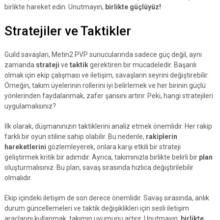
birlikte hareket edin. Unutmayın,
birlikte güçlüyüz!
Stratejiler ve Taktikler
Guild savaşları, Metin2 PVP sunucularında sadece güç değil, aynı
zamanda
strateji
ve
taktik
gerektiren bir mücadeledir. Başarılı
olmak için ekip çalışması ve iletişim, savaşların seyrini değiştirebilir.
Örneğin, takım üyelerinin rollerini iyi belirlemek ve her birinin güçlü
yönlerinden faydalanmak, zafer şansını artırır. Peki, hangi stratejileri
uygulamalısınız?
İlk olarak, düşmanınızın taktiklerini analiz etmek önemlidir. Her rakip
farklı bir oyun stiline sahip olabilir. Bu nedenle,
rakiplerin
hareketlerini
gözlemleyerek, onlara karşı etkili bir strateji
geliştirmek kritik bir adımdır. Ayrıca, takımınızla birlikte belirli bir
plan
oluşturmalısınız. Bu plan, savaş sırasında hızlıca değiştirilebilir
olmalıdır.
Ekip içindeki iletişim de son derece önemlidir. Savaş sırasında, anlık
durum güncellemeleri ve taktik değişiklikleri için sesli iletişim
araçlarını kullanmak, takımın uyumunu artırır. Unutmayın,
birlikte