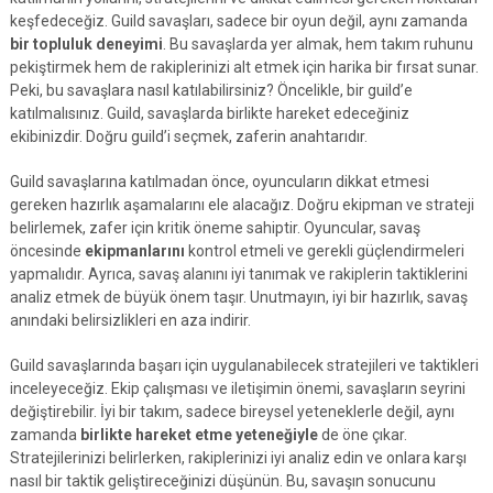
keşfedeceğiz. Guild savaşları, sadece bir oyun değil, aynı zamanda
bir topluluk deneyimi
. Bu savaşlarda yer almak, hem takım ruhunu
pekiştirmek hem de rakiplerinizi alt etmek için harika bir fırsat sunar.
Peki, bu savaşlara nasıl katılabilirsiniz? Öncelikle, bir guild’e
katılmalısınız. Guild, savaşlarda birlikte hareket edeceğiniz
ekibinizdir. Doğru guild’i seçmek, zaferin anahtarıdır.
Guild savaşlarına katılmadan önce, oyuncuların dikkat etmesi
gereken hazırlık aşamalarını ele alacağız. Doğru ekipman ve strateji
belirlemek, zafer için kritik öneme sahiptir. Oyuncular, savaş
öncesinde
ekipmanlarını
kontrol etmeli ve gerekli güçlendirmeleri
yapmalıdır. Ayrıca, savaş alanını iyi tanımak ve rakiplerin taktiklerini
analiz etmek de büyük önem taşır. Unutmayın, iyi bir hazırlık, savaş
anındaki belirsizlikleri en aza indirir.
Guild savaşlarında başarı için uygulanabilecek stratejileri ve taktikleri
inceleyeceğiz. Ekip çalışması ve iletişimin önemi, savaşların seyrini
değiştirebilir. İyi bir takım, sadece bireysel yeteneklerle değil, aynı
zamanda
birlikte hareket etme yeteneğiyle
de öne çıkar.
Stratejilerinizi belirlerken, rakiplerinizi iyi analiz edin ve onlara karşı
nasıl bir taktik geliştireceğinizi düşünün. Bu, savaşın sonucunu