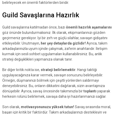
belirleyecek en önemli faktörlerden biridir.
Guild Savaşlarına Hazırlık
Guild savaşlarına katılmadan önce, bazı
önemli hazırlık aşamalarını
göz önünde bulundurmalısınız. İlk olarak, ekipmanlarınızı gözden
geçirmeniz gerekiyor. İyi bir zırh ve güçlü silahlar, savaşın gidişatını
etkileyebilir. Unutmayın,
her şey detaylarda gizlidir!
Ayrıca, takım
arkadaşlarınızla uyum içinde çalışmak, zaferin anahtarıdır. İletişim
kurmak için sesli sohbet uygulamaları kullanabilirsiniz. Bu, anlık
strateji değişiklikleri yapmanıza olanak tanır.
Bir diğer kritik nokta ise,
strateji belirlemektir
. Hangi taktiği
uygulayacağınıza karar vermek, savaşın sonucunu belirleyebilir.
Örneğin, düşmanınızı bölmek için çeşitli yönlerden saldırmayı
deneyebilirsiniz. Bu, onların dikkatini dağıtarak, sizin avantajınıza
dönüşebilir. Ayrıca, savaş öncesinde takımınızla bir
toplantı
yaparak
herkesin rolünü belirlemek, savaşa daha iyi hazırlanmanızı sağlar.
Son olarak,
motivasyonunuzu yüksek tutun!
Savaş sırasında moral,
başarı için kritik bir faktördür. Takım arkadaşlarınızı destekleyin ve