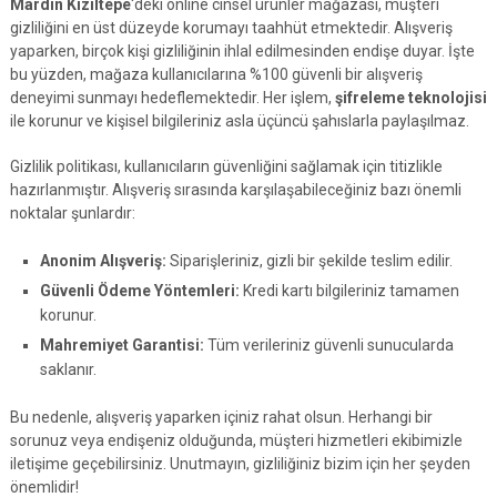
Mardin Kızıltepe
‘deki online cinsel ürünler mağazası, müşteri
gizliliğini en üst düzeyde korumayı taahhüt etmektedir. Alışveriş
yaparken, birçok kişi gizliliğinin ihlal edilmesinden endişe duyar. İşte
bu yüzden, mağaza kullanıcılarına %100 güvenli bir alışveriş
deneyimi sunmayı hedeflemektedir. Her işlem,
şifreleme teknolojisi
ile korunur ve kişisel bilgileriniz asla üçüncü şahıslarla paylaşılmaz.
Gizlilik politikası, kullanıcıların güvenliğini sağlamak için titizlikle
hazırlanmıştır. Alışveriş sırasında karşılaşabileceğiniz bazı önemli
noktalar şunlardır:
Anonim Alışveriş:
Siparişleriniz, gizli bir şekilde teslim edilir.
Güvenli Ödeme Yöntemleri:
Kredi kartı bilgileriniz tamamen
korunur.
Mahremiyet Garantisi:
Tüm verileriniz güvenli sunucularda
saklanır.
Bu nedenle, alışveriş yaparken içiniz rahat olsun. Herhangi bir
sorunuz veya endişeniz olduğunda, müşteri hizmetleri ekibimizle
iletişime geçebilirsiniz. Unutmayın, gizliliğiniz bizim için her şeyden
önemlidir!