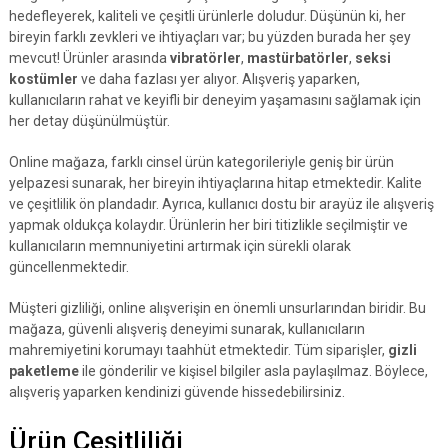
hedefleyerek, kaliteli ve çeşitli ürünlerle doludur. Düşünün ki, her
bireyin farklı zevkleri ve ihtiyaçları var; bu yüzden burada her şey
mevcut! Ürünler arasında
vibratörler
,
mastürbatörler
,
seksi
kostümler
ve daha fazlası yer alıyor. Alışveriş yaparken,
kullanıcıların rahat ve keyifli bir deneyim yaşamasını sağlamak için
her detay düşünülmüştür.
Online mağaza, farklı cinsel ürün kategorileriyle geniş bir ürün
yelpazesi sunarak, her bireyin ihtiyaçlarına hitap etmektedir. Kalite
ve çeşitlilik ön plandadır. Ayrıca, kullanıcı dostu bir arayüz ile alışveriş
yapmak oldukça kolaydır. Ürünlerin her biri titizlikle seçilmiştir ve
kullanıcıların memnuniyetini artırmak için sürekli olarak
güncellenmektedir.
Müşteri gizliliği, online alışverişin en önemli unsurlarından biridir. Bu
mağaza, güvenli alışveriş deneyimi sunarak, kullanıcıların
mahremiyetini korumayı taahhüt etmektedir. Tüm siparişler,
gizli
paketleme
ile gönderilir ve kişisel bilgiler asla paylaşılmaz. Böylece,
alışveriş yaparken kendinizi güvende hissedebilirsiniz.
Ürün Çeşitliliği