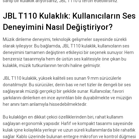
sahip bir kulaklık arıyorsanız, JBL T110'u tercih edebilirsiniz.
JBL T110 Kulaklık: Kullanıcıların Ses
Deneyimini Nasıl Değiştiriyor?
Müzik dinleme deneyimi, teknolojik gelişmeler sayesinde sürekli
olarak iyileşiyor. Bu bağlamda, JBL T110 kulaklık, kullanıcıların ses
deneyimini tamamen değiştiren etkileyici bir seçenek sunuyor. Hem
benzersiz tasarımıyla hem de üstün ses kalitesiyle öne çıkan bu
kulaklık, müzik tutkunlarının tercihi haline gelmiştir.
JBL T110 kulaklık, yüksek kaliteli ses sunan 9 mm sürücülerle
donatılmıştır. Bu sürücüler, derin bas ve net tizler ile dengeli bir ses
sağlayarak müziği gerçekçi bir şekilde sunar. Kullanıcılar, favori
şarkılarını dinlerken en ince ayrıntıları bile duyabilmekte ve müziğin
her anını tam anlamıyla hissedebilmektedir.
Bu kulaklığın en dikkat çekici özelliklerinden biri, rahat kullanım
sağlayan ergonomik yapısıdır. Hafif ve kompakt tasarımı sayesinde
kulak içine kolaylıkla yerleşir ve uzun süreli kullanımlarda bile rahatlık
sağlar. Kablo üzerinde bulunan entegre mikrofon ve kontrol düğmesi