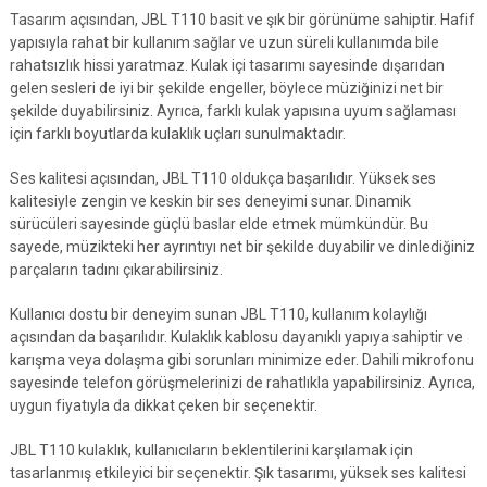
Tasarım açısından, JBL T110 basit ve şık bir görünüme sahiptir. Hafif
yapısıyla rahat bir kullanım sağlar ve uzun süreli kullanımda bile
rahatsızlık hissi yaratmaz. Kulak içi tasarımı sayesinde dışarıdan
gelen sesleri de iyi bir şekilde engeller, böylece müziğinizi net bir
şekilde duyabilirsiniz. Ayrıca, farklı kulak yapısına uyum sağlaması
için farklı boyutlarda kulaklık uçları sunulmaktadır.
Ses kalitesi açısından, JBL T110 oldukça başarılıdır. Yüksek ses
kalitesiyle zengin ve keskin bir ses deneyimi sunar. Dinamik
sürücüleri sayesinde güçlü baslar elde etmek mümkündür. Bu
sayede, müzikteki her ayrıntıyı net bir şekilde duyabilir ve dinlediğiniz
parçaların tadını çıkarabilirsiniz.
Kullanıcı dostu bir deneyim sunan JBL T110, kullanım kolaylığı
açısından da başarılıdır. Kulaklık kablosu dayanıklı yapıya sahiptir ve
karışma veya dolaşma gibi sorunları minimize eder. Dahili mikrofonu
sayesinde telefon görüşmelerinizi de rahatlıkla yapabilirsiniz. Ayrıca,
uygun fiyatıyla da dikkat çeken bir seçenektir.
JBL T110 kulaklık, kullanıcıların beklentilerini karşılamak için
tasarlanmış etkileyici bir seçenektir. Şık tasarımı, yüksek ses kalitesi