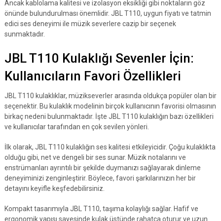
Ancak kablolama kalitesi ve izolasyon eksikliği gibi noktaların göz
önünde bulundurulması önemlidir. JBL T110, uygun fiyatı ve tatmin
edici ses deneyimi ile müzik severlere cazip bir seçenek
sunmaktadır.
JBL T110 Kulaklığı Sevenler İçin:
Kullanıcıların Favori Özellikleri
JBL T110 kulaklıklar, müzikseverler arasında oldukça popüler olan bir
seçenektir. Bu kulaklık modelinin birçok kullanıcının favorisi olmasının
birkaç nedeni bulunmaktadır. İşte JBL T110 kulaklığın bazı özellikleri
ve kullanıcılar tarafından en çok sevilen yönleri.
İlk olarak, JBL T110 kulaklığın ses kalitesi etkileyicidir. Çoğu kulaklıkta
olduğu gibi, net ve dengeli bir ses sunar. Müzik notalarını ve
enstrümanları ayrıntılı bir şekilde duymanızı sağlayarak dinleme
deneyiminizi zenginleştirir. Böylece, favori şarkılarınızın her bir
detayını keyifle keşfedebilirsiniz.
Kompakt tasarımıyla JBL T110, taşıma kolaylığı sağlar. Hafif ve
ergonomik yapısı sayesinde kulak üstünde rahatça oturur ve uzun