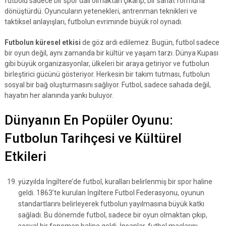
futbolu sadece bir spor dalı olmaktan çıkarıp, bir sanat formuna
dönüştürdü. Oyuncuların yetenekleri, antrenman teknikleri ve
taktiksel anlayışları, futbolun evriminde büyük rol oynadı.
Futbolun küresel etkisi
de göz ardı edilemez. Bugün, futbol sadece
bir oyun değil, aynı zamanda bir kültür ve yaşam tarzı. Dünya Kupası
gibi büyük organizasyonlar, ülkeleri bir araya getiriyor ve futbolun
birleştirici gücünü gösteriyor. Herkesin bir takım tutması, futbolun
sosyal bir bağ oluşturmasını sağlıyor. Futbol, sadece sahada değil,
hayatın her alanında yankı buluyor.
Dünyanın En Popüler Oyunu:
Futbolun Tarihçesi ve Kültürel
Etkileri
yüzyılda İngiltere’de futbol, kuralları belirlenmiş bir spor haline
geldi. 1863’te kurulan İngiltere Futbol Federasyonu, oyunun
standartlarını belirleyerek futbolun yayılmasına büyük katkı
sağladı. Bu dönemde futbol, sadece bir oyun olmaktan çıkıp,
sosyal bir fenomen haline geldi. İnsanlar, futbol maçlarını