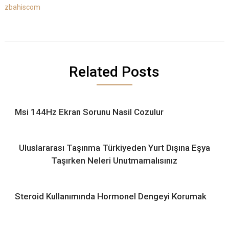
zbahiscom
Related Posts
Msi 144Hz Ekran Sorunu Nasil Cozulur
Uluslararası Taşınma Türkiyeden Yurt Dışına Eşya
Taşırken Neleri Unutmamalısınız
Steroid Kullanımında Hormonel Dengeyi Korumak