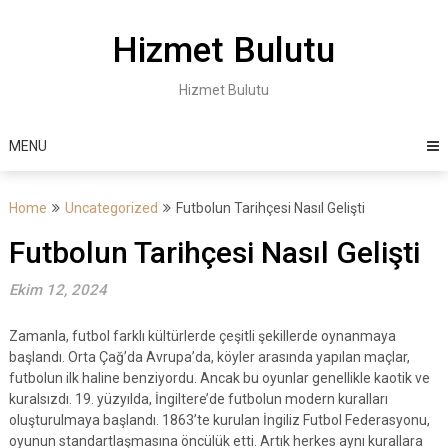
Skip
to
Hizmet Bulutu
content
Hizmet Bulutu
MENU
Home
Uncategorized
Futbolun Tarihçesi Nasıl Gelişti
Futbolun Tarihçesi Nasıl Gelişti
Ekim 12, 2024
Zamanla, futbol farklı kültürlerde çeşitli şekillerde oynanmaya
başlandı. Orta Çağ’da Avrupa’da, köyler arasında yapılan maçlar,
futbolun ilk haline benziyordu. Ancak bu oyunlar genellikle kaotik ve
kuralsızdı. 19. yüzyılda, İngiltere’de futbolun modern kuralları
oluşturulmaya başlandı. 1863’te kurulan İngiliz Futbol Federasyonu,
oyunun standartlaşmasına öncülük etti. Artık herkes aynı kurallara