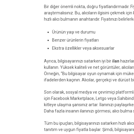
Bir diğer önemli nokta, doğru fiyatlandırmadır. Fi
araştırmalısınız. Bu, alıcıların ilgisini çekmek için
hızlı alıcı bulmanın anahtarıdır. Fiyatınızı belir
Ürünün yaşı ve durumu
Benzer ürünlerin fiyatları
Ekstra özellikler veya aksesuarlar
Ayrıca, bilgisayarınızı satarken iyi bir
ilan
hazırlam
kullanın. Yüksek kaliteli ve net görüntüler, alıcıları
Örneğin, “Bu bilgisayar oyun oynamak için mükemme
ifadelerden kaçının. Alıcılar, gerçekçi ve dürüst b
Son olarak, sosyal medya ve çevrimiçi platformlar,
için Facebook Marketplace, Letgo veya Sahibinden 
kitleye ulaşma şansınız artar. İlanınızı paylaşırk
Daha fazla insanın ilanınızı görmesi, alıcı bulma s
Tüm bu ipuçları, bilgisayarınızı satarken hızlı a
tanıtım ve uygun fiyatla başlar. Şimdi, bilgisaya