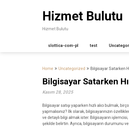
Skip
to
Hizmet Bulutu
content
Hizmet Bulutu
slottica-com-pl
test
Uncategor
Home
Uncategorized
Bilgisayar Satarken Hı
Bilgisayar Satarken Hı
Kasım 28, 2025
Bilgisayar satışı yaparken hızlı alıcı bulmak, birço
yapmalısınız? İlk olarak, bilgisayarınızın özellikle
ve detaylı bilgi almak ister. Bilgisayarın işlemcis
şekilde belirtin. Ayrıca, bilgisayarın durumunu 