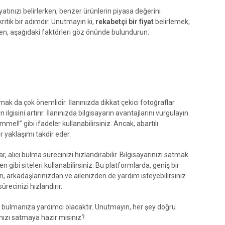
yatınızı belirlerken, benzer ürünlerin piyasa değerini
 kritik bir adımdır. Unutmayın ki,
rekabetçi bir fiyat
belirlemek,
lerken, aşağıdaki faktörleri göz önünde bulundurun:
ak da çok önemlidir. İlanınızda dikkat çekici fotoğraflar
n ilgisini artırır. İlanınızda bilgisayarın avantajlarını vurgulayın.
l!” gibi ifadeler kullanabilirsiniz. Ancak, abartılı
ir yaklaşımı takdir eder.
 alıcı bulma sürecinizi hızlandırabilir. Bilgisayarınızı satmak
gibi siteleri kullanabilirsiniz. Bu platformlarda, geniş bir
en, arkadaşlarınızdan ve ailenizden de yardım isteyebilirsiniz.
ürecinizi hızlandırır.
lıcı bulmanıza yardımcı olacaktır. Unutmayın, her şey doğru
rınızı satmaya hazır mısınız?