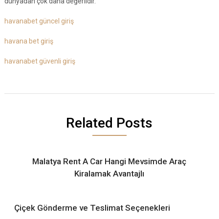
dünyadan çok daha değerlidir.
havanabet güncel giriş
havana bet giriş
havanabet güvenli giriş
Related Posts
Malatya Rent A Car Hangi Mevsimde Araç
Kiralamak Avantajlı
Çiçek Gönderme ve Teslimat Seçenekleri