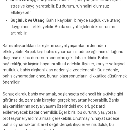
stres ve kaygı yaratabilir. Bu durum, ruh halini olumsuz
etkileyebilir.
Suçluluk ve Utanç:
Bahis kayıpları, bireyde suçluluk ve utanç
duygularını tetikleyebilir. Bu da sosyal ilişkilerdeki sorunları
artırabilir.
Bahis alışkanlıkları, bireylerin sosyal yaşamlarını derinden
etkileyebilir. Birçok kişi, bahis oynamanın sadece eğlence olduğunu
düşünse de, bu durumun sonuçları çok daha ciddidir. Bahis
bağımlılığı, bir kişinin hayatını altüst edebilir. İlişkiler, kariyer ve kişisel
mutluluk, bahis alışkanlıkları nedeniyle zedelenebilir. Bu nedenle,
bahis oynamadan önce, bunun olası sonuçlarını dikkatlice düşünmek
önemlidir.
Sonuç olarak, bahis oynamak, başlangıçta eğlenceli bir aktivite gibi
görünse de, zamanla bireyleri gerçek hayattan koparabilir. Bahis
alışkanlıklarının sosyal yaşam üzerindeki etkileri, göz ardı
edilemeyecek kadar önemlidir. Eğer birisi bu durumu yaşıyorsa,
profesyonel yardım alması gerekebilir. Unutmayın, hayat sadece
bahis oynamaktan ibaret değil. Gerçek ilişkiler ve mutluluk, bu