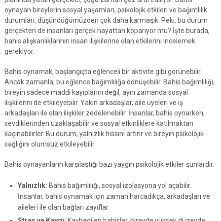
oynayan bireylerin sosyal yaşamları, psikolojik etkileri ve bağımlılık
durumları, düşündüğümüzden çok daha karmaşık. Peki, bu durum
gerçekten de insanları gerçek hayattan koparıyor mu? İşte burada,
bahis alışkanlıklarının insan ilişkilerine olan etkilerini incelemek
gerekiyor.
Bahis oynamak, başlangıçta eğlenceli bir aktivite gibi görünebilir.
Ancak zamanla, bu eğlence bağımlılığa dönüşebilir. Bahis bağımlılığı,
bireyin sadece maddi kayıplarını değil, aynı zamanda sosyal
ilişkilerini de etkileyebilir. Yakın arkadaşlar, aile üyeleri ve iş
arkadaşları ile olan ilişkiler zedelenebilir. İnsanlar, bahis oynarken,
sevdiklerinden uzaklaşabilir ve sosyal etkinliklere katılmaktan
kaçınabilirler. Bu durum, yalnızlık hissini artırır ve bireyin psikolojik
sağlığını olumsuz etkileyebilir.
Bahis oynayanların karşılaştığı bazı yaygın psikolojik etkiler şunlardır:
Yalnızlık:
Bahis bağımlılığı, sosyal izolasyona yol açabilir.
İnsanlar, bahis oynamak için zaman harcadıkça, arkadaşları ve
aileleri ile olan bağları zayıflar.
Stres ve Kaygı:
Kaybedilen bahisler, bireyde yüksek düzeyde