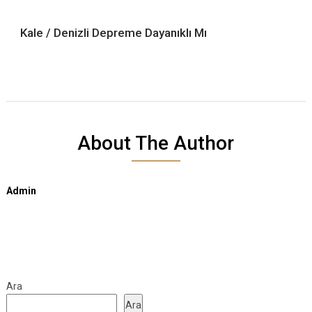
Kale / Denizli Depreme Dayanıklı Mı
About The Author
Admin
Ara
Ara