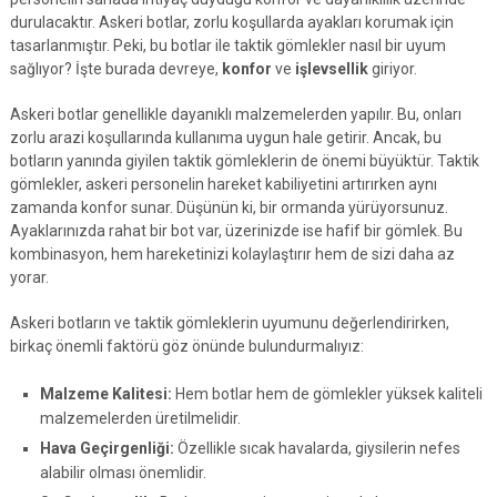
durulacaktır. Askeri botlar, zorlu koşullarda ayakları korumak için
tasarlanmıştır. Peki, bu botlar ile taktik gömlekler nasıl bir uyum
sağlıyor? İşte burada devreye,
konfor
ve
işlevsellik
giriyor.
Askeri botlar genellikle dayanıklı malzemelerden yapılır. Bu, onları
zorlu arazi koşullarında kullanıma uygun hale getirir. Ancak, bu
botların yanında giyilen taktik gömleklerin de önemi büyüktür. Taktik
gömlekler, askeri personelin hareket kabiliyetini artırırken aynı
zamanda konfor sunar. Düşünün ki, bir ormanda yürüyorsunuz.
Ayaklarınızda rahat bir bot var, üzerinizde ise hafif bir gömlek. Bu
kombinasyon, hem hareketinizi kolaylaştırır hem de sizi daha az
yorar.
Askeri botların ve taktik gömleklerin uyumunu değerlendirirken,
birkaç önemli faktörü göz önünde bulundurmalıyız:
Malzeme Kalitesi:
Hem botlar hem de gömlekler yüksek kaliteli
malzemelerden üretilmelidir.
Hava Geçirgenliği:
Özellikle sıcak havalarda, giysilerin nefes
alabilir olması önemlidir.