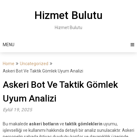
Skip
to
Hizmet Bulutu
content
Hizmet Bulutu
MENU
Home
Uncategorized
Askeri Bot Ve Taktik Gömlek Uyum Analizi
Askeri Bot Ve Taktik Gömlek
Uyum Analizi
Eylül 19, 2025
Bu makalede
askeri botların
ve
taktik gömleklerin
uyumu,
işlevselliği ve kullanımı hakkında detaylı bir analiz sunulacaktır. Askeri
personelin sahada ihtiyaç duyduğu konfor ve dayanıklılık üzerinde