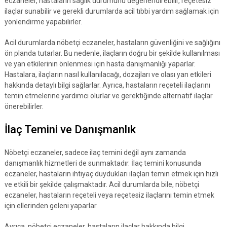
eczaneler, hastaların sağlık durumunu değerlendirebilir, reçetesiz
ilaçlar sunabilir ve gerekli durumlarda acil tıbbi yardım sağlamak için
yönlendirme yapabilirler.
Acil durumlarda nöbetçi eczaneler, hastaların güvenliğini ve sağlığını
ön planda tutarlar. Bu nedenle, ilaçların doğru bir şekilde kullanılması
ve yan etkilerinin önlenmesi için hasta danışmanlığı yaparlar.
Hastalara, ilaçların nasıl kullanılacağı, dozajları ve olası yan etkileri
hakkında detaylı bilgi sağlarlar. Ayrıca, hastaların reçeteli ilaçlarını
temin etmelerine yardımcı olurlar ve gerektiğinde alternatif ilaçlar
önerebilirler.
İlaç Temini ve Danışmanlık
Nöbetçi eczaneler, sadece ilaç temini değil aynı zamanda
danışmanlık hizmetleri de sunmaktadır. İlaç temini konusunda
eczaneler, hastaların ihtiyaç duydukları ilaçları temin etmek için hızlı
ve etkili bir şekilde çalışmaktadır. Acil durumlarda bile, nöbetçi
eczaneler, hastaların reçeteli veya reçetesiz ilaçlarını temin etmek
için ellerinden geleni yaparlar.
Ayrıca, nöbetçi eczaneler, hastaların ilaçlar hakkında bilgi